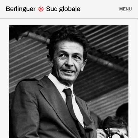
MENU
Homepage
I Viaggi di Berlinguer
Discorsi, analisi politiche e interviste
Iniziative di solidarietà
Partiti e movimenti di liberazione
Viaggi del Pci
Linea del Tempo